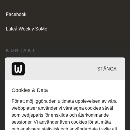
Facebook
Luleå Weekly SoMe
KONTAKT
Redaktionen: desk@maratongroup.com
STÄNGA
Kunder/Annonsering: se.sales@maratongroup.com
Cookies & Data
Jobba hos oss: work@maratongroup.com
För att möjliggöra den ultimata upplevelsen av våra
webbplatser använder vi våra egna cookies såväl
som tredjeparts för enskilda och återkommande
sessioner. Vi använder även cookies för att mäta
och analysera statistisk och användardata i syfte att