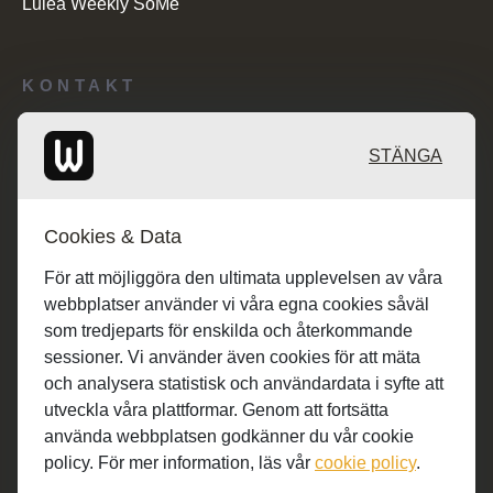
Luleå Weekly SoMe
KONTAKT
Redaktionen: desk@maratongroup.com
STÄNGA
Kunder/Annonsering: se.sales@maratongroup.com
Cookies & Data
Jobba hos oss: work@maratongroup.com
För att möjliggöra den ultimata upplevelsen av våra
webbplatser använder vi våra egna cookies såväl
som tredjeparts för enskilda och återkommande
sessioner. Vi använder även cookies för att mäta
och analysera statistisk och användardata i syfte att
utveckla våra plattformar. Genom att fortsätta
använda webbplatsen godkänner du vår cookie
policy. För mer information, läs vår
cookie policy
.