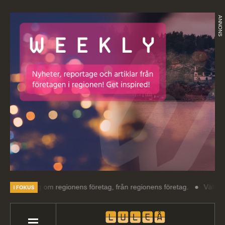
ANNONS
äsning om regionens företag, från regionens företag.
Välkommen till