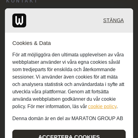
KONTAKT
Redaktionen: desk@maratongroup.com
STÄNGA
Kunder/Annonsering: se.sales@maratongroup.com
Cookies & Data
Jobba hos oss: work@maratongroup.com
För att möjliggöra den ultimata upplevelsen av våra
webbplatser använder vi våra egna cookies såväl
som tredjeparts för enskilda och återkommande
sessioner. Vi använder även cookies för att mäta
och analysera statistisk och användardata i syfte att
utveckla våra plattformar. Genom att fortsätta
använda webbplatsen godkänner du vår cookie
policy. För mer information, läs vår
cookie policy
.
Denna domän är en del av MARATON GROUP AB
© MARATON GROUP AB 2019-2022
ACCEPTERA COOKIES