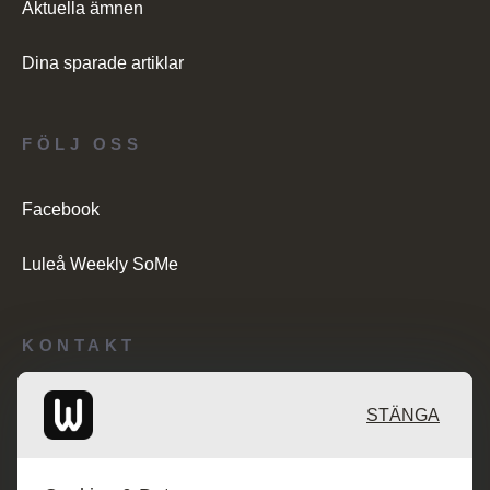
Aktuella ämnen
Dina sparade artiklar
FÖLJ OSS
Facebook
Luleå Weekly SoMe
KONTAKT
Redaktionen: desk@maratongroup.com
STÄNGA
Kunder/Annonsering: se.sales@maratongroup.com