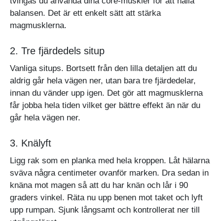
tvingas du använda dina core-muskler för att hålla
balansen. Det är ett enkelt sätt att stärka
magmusklerna.
2. Tre fjärdedels situp
Vanliga situps. Bortsett från den lilla detaljen att du
aldrig går hela vägen ner, utan bara tre fjärdedelar,
innan du vänder upp igen. Det gör att magmusklerna
får jobba hela tiden vilket ger bättre effekt än när du
går hela vägen ner.
3. Knälyft
Ligg rak som en planka med hela kroppen. Låt hälarna
sväva några centimeter ovanför marken. Dra sedan in
knäna mot magen så att du har knän och lår i 90
graders vinkel. Räta nu upp benen mot taket och lyft
upp rumpan. Sjunk långsamt och kontrollerat ner till