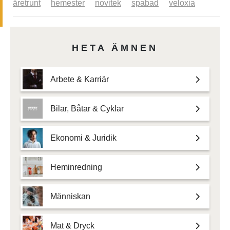
åretrunt
hemester
novitek
spabad
veloxia
HETA ÄMNEN
Arbete & Karriär
Bilar, Båtar & Cyklar
Ekonomi & Juridik
Heminredning
Människan
Mat & Dryck