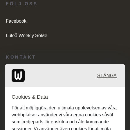
FÖLJ OSS
Facebook
Luleå Weekly SoMe
KONTAKT
Redaktionen: desk@maratongroup.com
STÄNGA
Kunder/Annonsering: se.sales@maratongroup.com
Cookies & Data
Jobba hos oss: work@maratongroup.com
För att möjliggöra den ultimata upplevelsen av våra
webbplatser använder vi våra egna cookies såväl
som tredjeparts för enskilda och återkommande
sessioner. Vi använder även cookies för att mäta