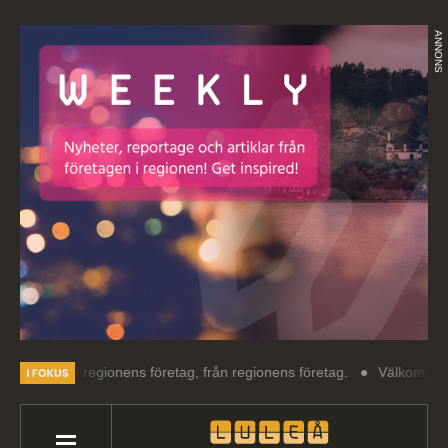
ANNONS
om regionens företag, från regionens företag.
Välkommen till Luleå 